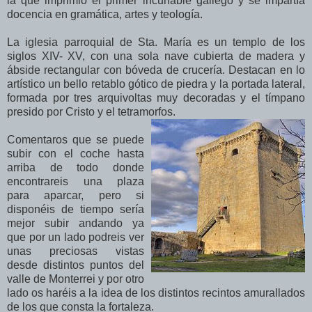
la que imprimió el primer incunable gallego y se impartía
docencia en gramática, artes y teología.
La iglesia parroquial de Sta. María es un templo de los
siglos XIV- XV, con una sola nave cubierta de madera y
ábside rectangular con bóveda de crucería. Destacan en lo
artístico un bello retablo gótico de piedra y la portada lateral,
formada por tres arquivoltas muy decoradas y el tímpano
presido por Cristo y el tetramorfos.
Comentaros que se puede
subir con el coche hasta
arriba de todo donde
encontrareis una plaza
para aparcar, pero si
disponéis de tiempo sería
mejor subir andando ya
que por un lado podreis ver
unas preciosas vistas
desde distintos puntos del
valle de Monterrei y por otro
lado os haréis a la idea de los distintos recintos amurallados
de los que consta la fortaleza.